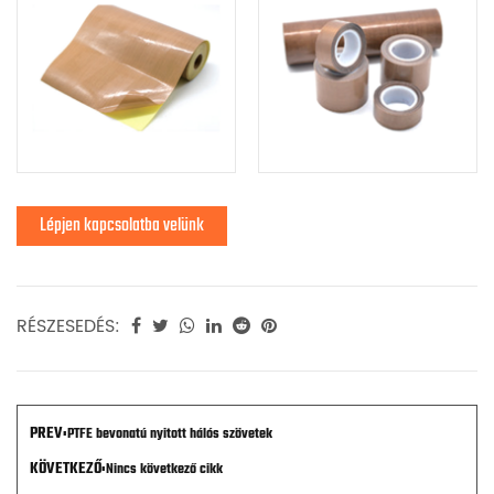
szállítószalagok speciális ipari alkalmazásokhoz.
Az anyagszélesség az adott minőségtől és
követelményektől függően változhat, de akár 5000
mm széles is lehet.
RÉSZESEDÉS:
PREV:
PTFE bevonatú nyitott hálós szövetek
KÖVETKEZŐ:
Nincs következő cikk