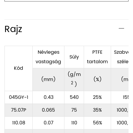
Rajz
Névleges
PTFE
Szabvá
Súly
vastagság
tartalom
széles
Kód
(g/m
(mm)
(%)
(mm
2
)
045GY-1
0.43
540
25%
155
75.07P
0.065
75
35%
1000, 1
110.08
0.07
110
56%
1000, 1
Lépjen kapcsolatba velünk