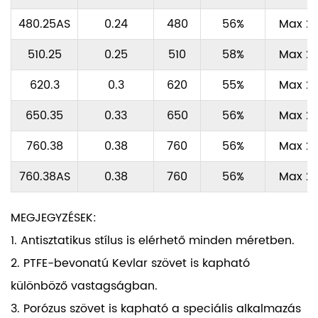
480.25AS
0.24
480
56%
Max 2
510.25
0.25
510
58%
Max 2
620.3
0.3
620
55%
Max 2
650.35
0.33
650
56%
Max 2
760.38
0.38
760
56%
Max 2
760.38AS
0.38
760
56%
Max 2
MEGJEGYZÉSEK:
1. Antisztatikus stílus is elérhető minden méretben.
2. PTFE-bevonatú Kevlar szövet is kapható
különböző vastagságban.
3. Porózus szövet is kapható a speciális alkalmazás