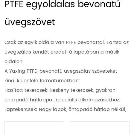
PTFE egyoldalas bevonatú
üvegszövet
Csak az egyik oldala van PTFE bevonattal. Tartsa az
üvegszálas kendőt eredeti állapotában a másik
oldalon.
A Yaxing PTFE-bevonatú üvegszálas szöveteket
kínál különféle formátumokban:
Hasított tekercsek: keskeny tekercsek, gyakran
öntapadó hátlappal, speciális alkalmazásokhoz.
Laptekercsek: Nagy lapok, öntapadó hátlap nélkül,
egyedi méretre vágáshoz.
Speciális, egyedi szállítószalagok: Egyedi gyártású