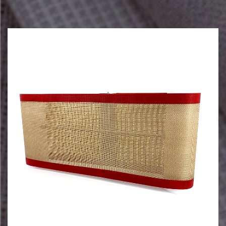
fejlesztésű, ultranagy pontosságú PTFE fóliája és módosított
PTFE állandó építészeti membránanyagai elnyerték a
nemzeti használati minta szabadalmi tanúsítványt.