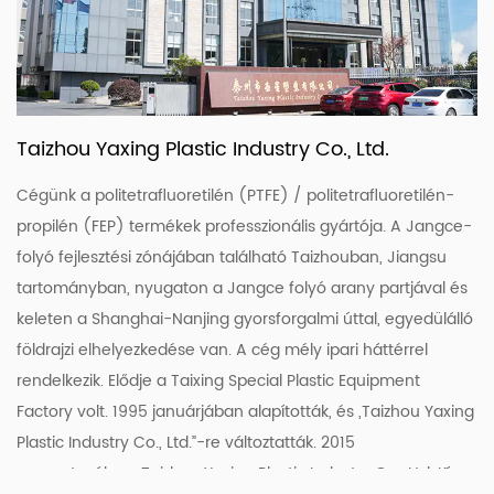
Taizhou Yaxing Plastic Industry Co., Ltd.
Cégünk a politetrafluoretilén (PTFE) / politetrafluoretilén-
propilén (FEP) termékek professzionális gyártója. A Jangce-
folyó fejlesztési zónájában található Taizhouban, Jiangsu
tartományban, nyugaton a Jangce folyó arany partjával és
keleten a Shanghai-Nanjing gyorsforgalmi úttal, egyedülálló
földrajzi elhelyezkedése van. A cég mély ipari háttérrel
rendelkezik. Elődje a Taixing Special Plastic Equipment
Factory volt. 1995 januárjában alapították, és „Taizhou Yaxing
Plastic Industry Co., Ltd.”-re változtatták. 2015
augusztusában. Taizhou Yaxing Plastic Industry Co., Ltd. Kína