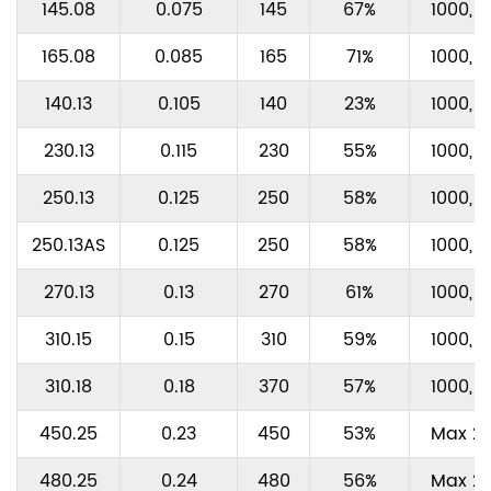
145.08
0.075
145
67%
1000, 1
165.08
0.085
165
71%
1000, 1
140.13
0.105
140
23%
1000, 1
230.13
0.115
230
55%
1000, 1
250.13
0.125
250
58%
1000, 1
250.13AS
0.125
250
58%
1000, 1
270.13
0.13
270
61%
1000, 1
310.15
0.15
310
59%
1000, 1
310.18
0.18
370
57%
1000, 1
450.25
0.23
450
53%
Max 2
480.25
0.24
480
56%
Max 2