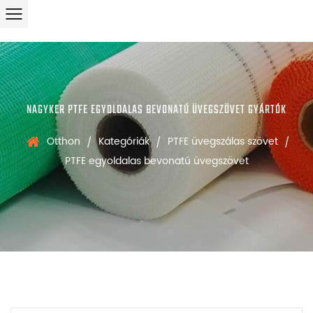
NAGYKER PTFE EGYOLDALAS BEVONATÚ ÜVEGSZÖVET GYÁRTÓK
Otthon
Kategóriák
PTFE üvegszálas szövet
/
/
/
PTFE egyoldalas bevonatú üvegszövet